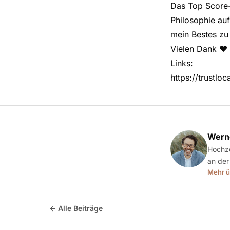
Das Top Score
Philosophie au
mein Bestes zu
Vielen Dank ❤️
Links:
https://trustl
Werne
Hochze
an der
Mehr ü
← Alle Beiträge