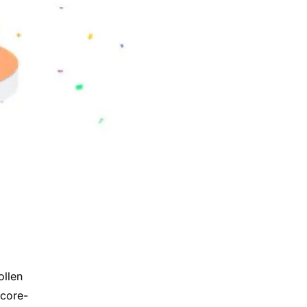
ollen
Score-