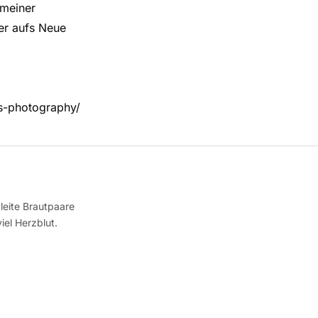
 meiner
er aufs Neue
ps-photography/
leite Brautpaare
iel Herzblut.