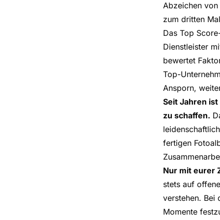
Abzeichen von T
zum dritten Ma
Das Top Score-
Dienstleister 
bewertet Fakto
Top-Unternehme
Ansporn, weiter
Seit Jahren is
zu schaffen.
Da
leidenschaftli
fertigen Fotoa
Zusammenarbeit
Nur mit eurer Z
stets auf offe
verstehen. Bei 
Momente festzu