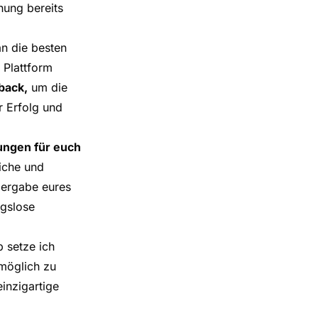
nung bereits
an die besten
 Plattform
back,
um die
r Erfolg und
rungen für euch
liche und
bergabe eures
ngslose
 setze ich
möglich zu
einzigartige