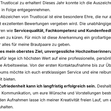
rustlocal zu erhalten! Dieses Jahr konnte ich die Auszeich
l in Folge entgegennehmen.
Abzeichen von Trustlocal ist eine besondere Ehre, die nur 
mit exzellenten Bewertungen vergeben wird. Die unabhängige
ren wie
Servicequalität, Fachkompetenz und Kundenfeed
n zu küren. Für mich ist diese Anerkennung ein großartige
 alles für meine Brautpaare zu geben.
t es mein oberstes Ziel, unvergessliche Hochzeitserinne
für lege ich höchsten Wert auf eine professionelle, persön
che Arbeitsweise. Von der ersten Kontaktaufnahme bis zur Ü
lbums möchte ich euch erstklassigen Service und eine reibu
 bieten.
ufriedenheit kann ich langfristig erfolgreich sein.
Deshalb
ne Kommunikation, um eure Wünsche und Vorstellungen best
den Aufnahmen lasse ich meiner Kreativität freien Lauf, um 
halten.