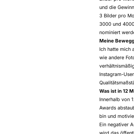
und die Gewinn
3 Bilder pro M
3000 und 4000 
nominiert werd
Meine Beweg
Ich hatte mich 
wie andere Fot
verhältnismäßig
Instagram-User
Qualitätsmaßst
Was ist in 12 
Innerhalb von 1
Awards abstaube
bin und motivi
Ein negativer A
wird das öffent