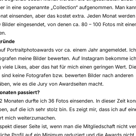
er in eine sogenannte „Collection“ aufgenommen. Man kan
onat einsenden, aber das kostet extra. Jeden Monat werde
Bilder eingesendet, von denen ca. 80 – 100 Fotos mit ein
en.
gründe
auf Portraitphotoawards vor ca. einem Jahr angemeldet. Ich
ografen meine Bilder bewerten. Auf Instagram bekomme ic
 viele Likes, aber das hat für mich einen geringen Wert. Di
 sind keine Fotografen bzw. bewerten Bilder nach anderen
äben, wie es die Jury von Awardseiten macht.
Monaten passiert?
2 Monaten durfte ich 36 Fotos einsenden. In dieser Zeit kon
n, auf die ich sehr stolz bin. Es zeigt mir, dass ich auf e
ert mich weiterzumachen.
spekt dieser Seite ist, wenn man die Mitgliedschaft nicht ve
liche Profil auf ein Minimum reduziert und die Awards nicht