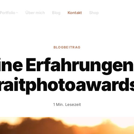
Portfolio
Über mich
Blog
Kontakt
Shop
BLOGBEITRAG
ne Erfahrungen
raitphotoaward
1 Min. Lesezeit