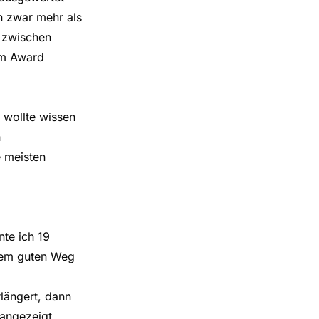
n zwar mehr als
n zwischen
em Award
 wollte wissen
h
e meisten
nte ich 19
inem guten Weg
rlängert, dann
 angezeigt.