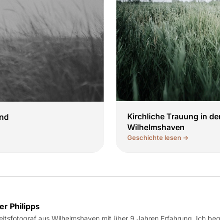
Kirchliche Trauung in de
and
Wilhelmshaven
Geschichte lesen →
r Philipps
itsfotograf aus Wilhelmshaven mit über 9 Jahren Erfahrung. Ich beg