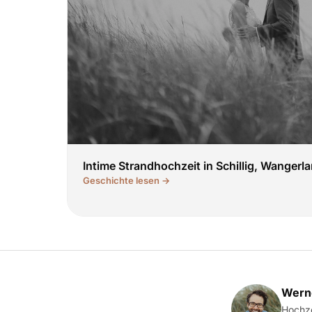
Intime Strandhochzeit in Schillig, Wangerl
Geschichte lesen →
Werne
Hochze