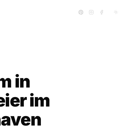
m in
ier im
haven