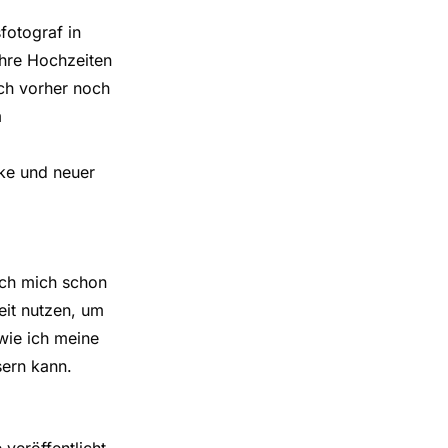
fotograf in
hre Hochzeiten
ich vorher noch
m
cke und neuer
ich mich schon
eit nutzen, um
wie ich meine
sern kann.